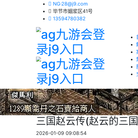
NG·28@j9.com
毕节市姻浆区41号
13594780382
三国赵云传(赵云的三国
2026-01-09 09:08:54