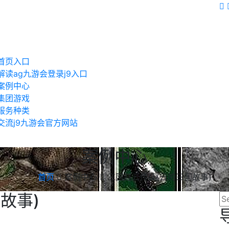
首页入口
解读ag九游会登录j9入口
案例中心
集团游戏
服务种类
交流j9九游会官方网站
案例中心
首页
案例中心
三国赵云传(赵云的三国故事)
故事)