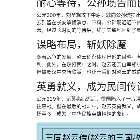
耐心等待，公孙瓒告而
公元200年，刘备想攻下中原，就向公孙瓒提
云则留在长安等候消息。不料，公孙瓒迟迟不
云，经过长时间的等待后，终于失望地回到了
谋略布局，斩妖除魔
随着战争的发展，赵云逐渐体现出他的谋略。
利。此外，在攻打南中之时，赵云还亲自率领
但被蜀汉中央所欣赏，也让士兵们对赵云的威
英勇就义，成为民间传
公元229年，诸葛亮病逝后，蜀国陷入了一片
往应战。但在最后的战斗中，赵云英勇就义，
扬至今，成为了中华民族英雄精神的象征。