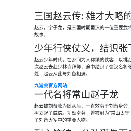
三国赵云传: 雄才大略
赵云，字子龙，是三国时期蜀汉的一位重要武
故事。
少年行侠仗义，结识张
赵云少年时代，在乡间为人称颂的侠客，以挑
次赵云去赴少林寺拜师，途中结识了蜀汉名将
处，赵云从此与刘备相遇。
九游会官方网站
一代名将常山赵子龙
赵云被刘备收为随从后，一直效劳于刘备身旁
树立起了威信。功勋卓著，曾被封为“常山太守
了刘备大军中的重要人物。