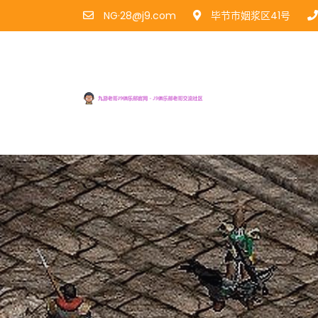
NG·28@j9.com
毕节市姻浆区41号