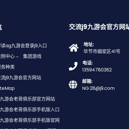
交流j9九游会官方网
航
地址:
解读ag九游会登录j9入口
毕节市姻浆区41号
案例中心
集团游戏
电话:
服务种类
13594780382
交流j9九游会官方网站
邮箱:
iteMap
NG·28@j9.com
j9九游会老哥俱乐部官方网站
j9九游会老哥俱乐部手机版入口
j9九游会老哥俱乐部手机版官网