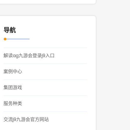
导航
解读ag九游会登录j9入口
案例中心
集团游戏
服务种类
交流j9九游会官方网站