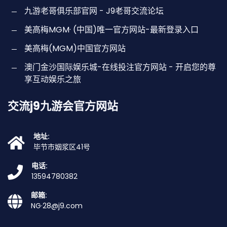
九游老哥俱乐部官网 - J9老哥交流论坛
美高梅MGM· (中国)唯一官方网站-最新登录入口
美高梅(MGM)中国官方网站
澳门金沙国际娱乐城-在线投注官方网站 - 开启您的尊
享互动娱乐之旅
交流j9九游会官方网站
地址:
毕节市姻浆区41号
电话:
13594780382
邮箱:
NG·28@j9.com