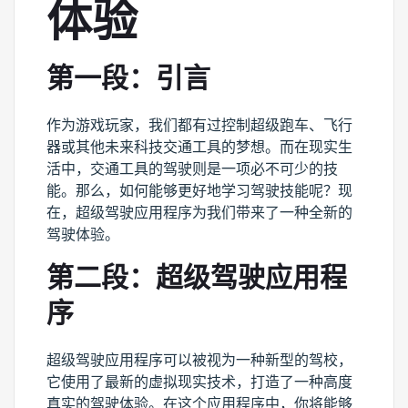
体验
第一段：引言
作为游戏玩家，我们都有过控制超级跑车、飞行
器或其他未来科技交通工具的梦想。而在现实生
活中，交通工具的驾驶则是一项必不可少的技
能。那么，如何能够更好地学习驾驶技能呢？现
在，超级驾驶应用程序为我们带来了一种全新的
驾驶体验。
第二段：超级驾驶应用程
序
超级驾驶应用程序可以被视为一种新型的驾校，
它使用了最新的虚拟现实技术，打造了一种高度
真实的驾驶体验。在这个应用程序中，你将能够