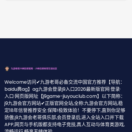
Welcome访问✔九游老哥必备交流中国官方推荐【导航：
baidu典ag】ag九游会登录j9入口2026最新版官网·登录·
入口·网页版网址【j9game-jiuyouclub.com】以下简称：
j9九游会官方网站✔正版官网全站,全称:九游会官方网站,稳
定18年信誉推荐安全.保障!极致体验！不要停下,直到你足够
骄傲.j9九游会老哥俱乐部,会员登录后,进入全站入口并下载
APP,网页与手机版都支持电子竞技,真人互动与体育类游戏,
流畅运行,畅享无缝体验。